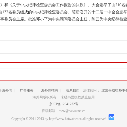
》和《关于中央纪律检查委员会工作报告的决议》。大会选举了由210名委
和由132名委员组成的中央纪律检查委员会。随后召开的十二届一中全会选
军事委员会主席。批准邓小平为中央顾问委员会主任，陈云为中央纪律检
于海外网
|
广告服务
|
海外网招聘
|
联系我们
| 法律顾问：
北京岳成律师事
海外网版权所有 ，未经书面授权禁止使用
京ICP备12041252号
投稿邮箱：hww@haiwainet.cn
Copyright © 2011-2013 by http://www.haiwainet.cn all rights reserved