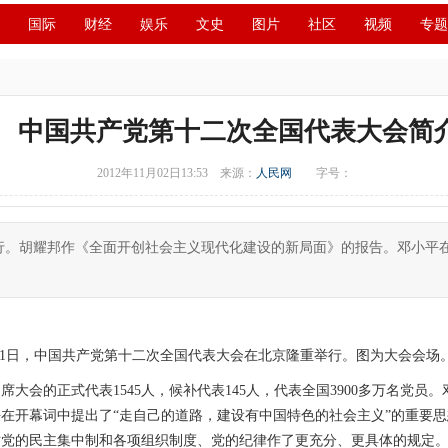
国际
财经
娱乐
文史
图片
社区
视频
专题
创投
成渝
移民
书画
IP电视
华商
滚动
中国共产党第十二次全国代表大会简
2012年11月02日13:53
来源：
人民网
字号：
北京举行。胡耀邦作《全面开创社会主义现代化建设的新局面》的报告。邓小
日至11日，中国共产党第十二次全国代表大会在北京隆重举行。图为大会会
。出席大会的正式代表1545人，候补代表145人，代表全国3900多万名
在开幕词中提出了“走自己的道路，建设有中国特色的社会主义”的重要
对党的民主集中制和各项组织制度、党的纪律作了更充分、更具体的规定