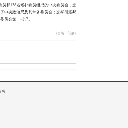
员和138名候补委员组成的中央委员会，选举
举了中央政治局及其常务委员会；选举胡耀邦为
查委员会第一书记。
(责编：刘凌)
务所