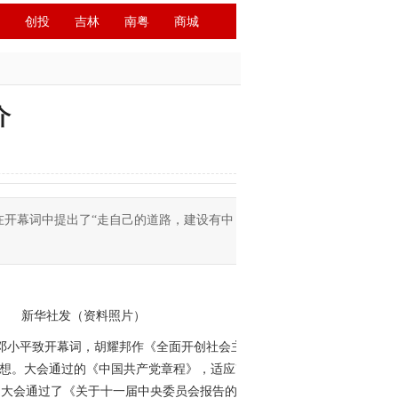
创投
吉林
南粤
商城
介
平在开幕词中提出了“走自己的道路，建设有中
场。 新华社发（资料照片）
党员。邓小平致开幕词，胡耀邦作《全面开创社会主
思想。大会通过的《中国共产党章程》，适应改
。大会通过了《关于十一届中央委员会报告的决