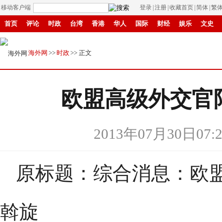
移动客户端
登录
|
注册
|
收藏首页
|
简体
|
繁
首页
评论
时政
台湾
香港
华人
国际
财经
娱乐
文史
招商
县域
环保
创投
成渝
移民
书画
IP电视
华商
纸媒
海外网
>>
时政
>> 正文
欧盟高级外交官
2013年07月30日07:2
原标题：综合消息：欧
斡旋