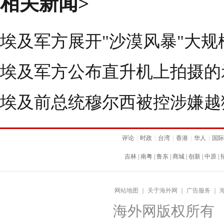
相关新闻>
埃及军方展开"沙漠风暴"大
埃及军方公布直升机上拍摄的
埃及前总统穆尔西被控涉嫌越狱
评论
|
时政
|
台湾
|
香港
|
华人
|
国际
吉林
|
南粤
|
鲁东
|
商城
|
创新
|
中原
|
网站地图
｜
关于海外网
｜
广告服务
｜
海外网版权所有