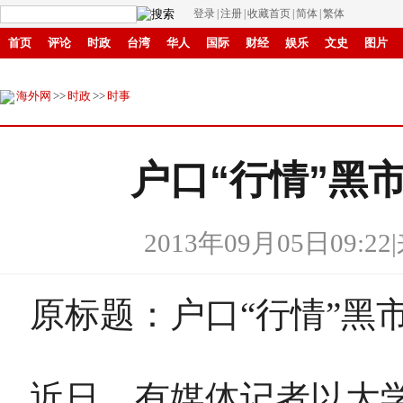
登录
|
注册
|
收藏首页
|
简体
|
繁体
首页
评论
时政
台湾
华人
国际
财经
娱乐
文史
图片
环保
县域
创投
招商
华商
创新
滚动
海外网
>>
时政
>>
时事
户口“行情”黑
2013年09月05日09:22
|
原标题：户口“行情”黑
近日，有媒体记者以大