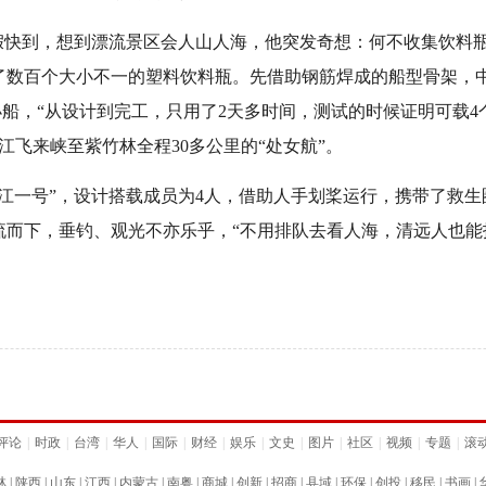
长假快到，想到漂流景区会人山人海，他突发奇想：何不收集饮料
了数百个大小不一的塑料饮料瓶。先借助钢筋焊成的船型骨架，
的小船，“从设计到完工，只用了2天多时间，测试的时候证明可载
江飞来峡至紫竹林全程30多公里的“处女航”。
一号”，设计搭载成员为4人，借助人手划桨运行，携带了救生
流而下，垂钓、观光不亦乐乎，“不用排队去看人海，清远人也能
评论
|
时政
|
台湾
|
华人
|
国际
|
财经
|
娱乐
|
文史
|
图片
|
社区
|
视频
|
专题
|
滚
林
|
陕西
|
山东
|
江西
|
内蒙古
|
南粤
|
商城
|
创新
|
招商
|
县域
|
环保
|
创投
|
移民
|
书画
|