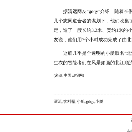
据清远网友“gdqy”介绍，随着
几个志同道合者的谋划下，他们收集
定，造了一艘长约3.2米、宽约1米
友说，他们用7个小时成功完成了由北
这艘几乎是全透明的小艇取名“北江
生衣的冒险者们在风景如画的北江顺
(来源:
中国日报网
)
漂流,饮料瓶,小船,gdqy,小艇
吉