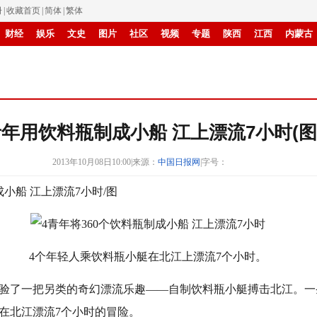
册
|
收藏首页
|
简体
|
繁体
财经
娱乐
文史
图片
社区
视频
专题
陕西
江西
内蒙古
创新
滚动
青年用饮料瓶制成小船 江上漂流7小时(图
2013年10月08日10:00
|
来源：
中国日报网
|
字号：
小船 江上漂流7小时/图
4个年轻人乘饮料瓶小艇在北江上漂流7个小时。
了一把另类的奇幻漂流乐趣――自制饮料瓶小艇搏击北江。一条
在北江漂流7个小时的冒险。