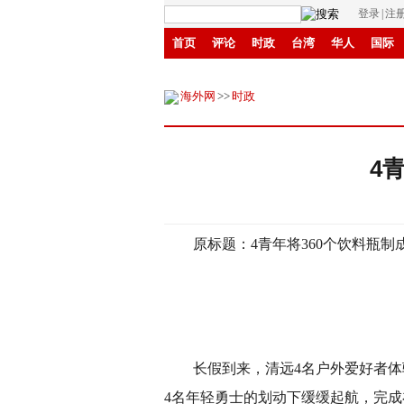
登录
|
注
首页
评论
时政
台湾
华人
国际
商城
环保
县域
创投
招商
华商
海外网
>>
时政
4
原标题：4青年将360个饮料瓶制成
长假到来，清远4名户外爱好者体验
4名年轻勇士的划动下缓缓起航，完成