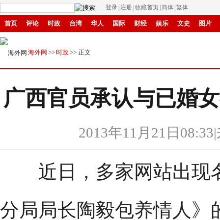
登录
|
注册
|
收藏首页
|
简体
|
繁体
首页
评论
时政
台湾
华人
国际
财经
娱乐
文史
图片
中原
招商
县域
环保
创投
成渝
移民
书画
IP电视
华商
海外网
>>
时政
>> 正文
广西官员承认与已婚女
2013年11月21日08:33
|
近日，多家网站出现名
分局局长陶毅包养情人》的