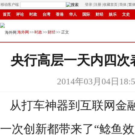
移动客户端
登录
|
注册
|
收藏首页
|
简体
|
繁
首页
评论
时政
台湾
香港
华人
国际
财经
娱乐
文史
县域
环保
创投
成渝
移民
书画
IP电视
华商
滚动
纸
海外网
>>
时政
>>
财经
>> 正文
央行高层一天内四次
2014年03月04日18:5
从打车神器到互联网金融
一次创新都带来了“鲶鱼效