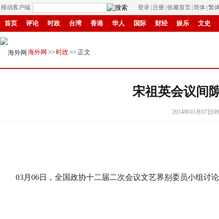
移动客户端
登录
|
注册
|
收藏首页
|
简体
|
繁
首页
评论
时政
台湾
香港
华人
国际
财经
娱乐
文史
县域
环保
创投
成渝
移民
书画
IP电视
华商
滚动
纸
海外网
>>
时政
>> 正文
宋祖英会议间隙
2014年03月07日09
03月06日，全国政协十二届二次会议文艺界别委员小组讨