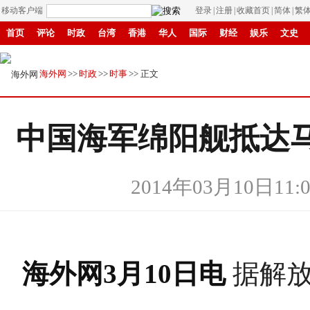
移动客户端
登录
|
注册
|
收藏首页
|
简体
|
繁
首页
评论
时政
台湾
香港
华人
国际
财经
娱乐
文史
县域
环保
创投
成渝
移民
书画
IP电视
华商
滚动
纸
海外网
>>
时政
>>
时事
>> 正文
中国海军绵阳舰抵达
2014年03月10日11:0
海外网3月10日电
据解放