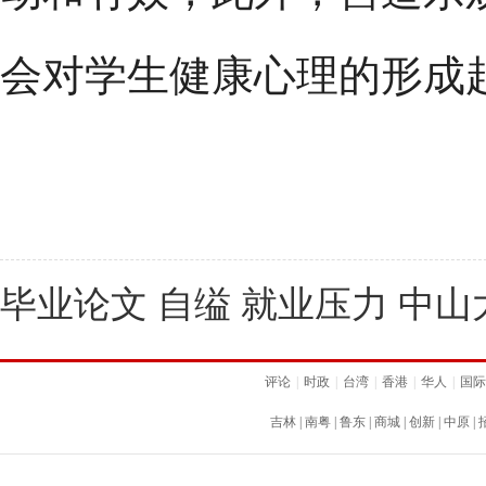
会对学生健康心理的形成
毕业论文 自缢 就业压力 中山
评论
|
时政
|
台湾
|
香港
|
华人
|
国际
吉林
|
南粤
|
鲁东
|
商城
|
创新
|
中原
|