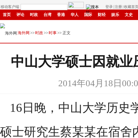
移动客户端
登录
|
注册
|
收藏首
首页
评论
时政
台湾
香港
华人
国际
财经
娱乐
文史
招商
县域
环保
创投
成渝
移民
书画
IP电视
华商
纸媒
海外网
>>
时政
>>
时事
>> 正文
中山大学硕士因就业
2014年04月18日00:0
16日晚，中山大学历史学
硕士研究生蔡某某在宿舍