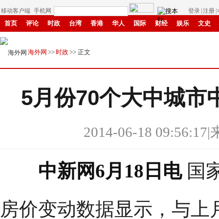
移动客户端
手机网
登录
|
注册
|
首页
评论
时政
台湾
香港
华人
国际
财经
娱乐
文史
创新
中原
招商
县域
环保
创投
成渝
移民
书画
赣鄱
海外网
>>
时政
>> 正文
5月份70个大中城
2014-06-18 09:56:17
|
中新网6月18日电
国
房价变动数据显示，与上