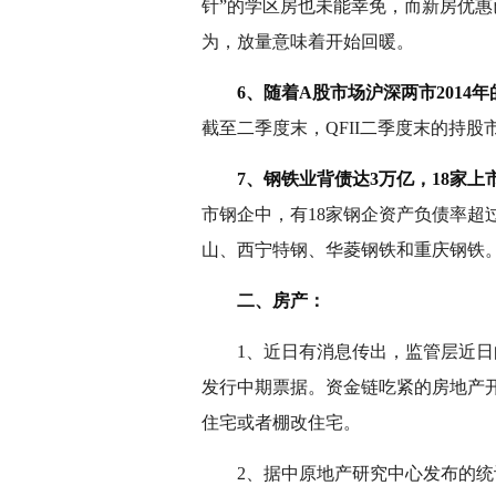
针”的学区房也未能幸免，而新房优
为，放量意味着开始回暖。
6、随着A股市场沪深两市2014
截至二季度末，QFII二季度末的持股市
7、钢铁业背债达3万亿，18家上
市钢企中，有18家钢企资产负债率超过
山、西宁特钢、华菱钢铁和重庆钢铁
二、房产：
1、近日有消息传出，监管层近日向
发行中期票据。资金链吃紧的房地产
住宅或者棚改住宅。
2、据中原地产研究中心发布的统计数据