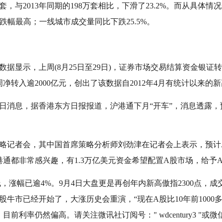
套，与2013年同期的198万套相比，下滑了23.2%。而从具体
，跌幅最高；一线城市成交量同比下跌25.5%。
显示，上周(8月25日至29日)，证券市场交易结算资金银证转
单周净转入逾2000亿元，创出了该数据自2012年4月有统计以来的
消息，据香港东方日报报道，沪港通下月“开车”，消息透露，
略记者会，其中国首席策略分析师刘劲津在记者会上表示，预计A
通都非常感兴趣，有1.3万亿美元资金希望配置A股市场，给予A
涨幅已逾4%。9月4日大盘更是再创年内新高傲指2300点，
股牛市已经开始了，大涨历史会重演，“现在A股比10年前1000
利率仍然偏高。请关注微讯社订阅号：" wdcentury3 "或微