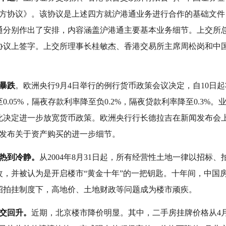
四方协议》。该协议是上述四方就沪港通业务进行合作的基础文件
通分别作出了安排，内容涵盖沪港通主要基本业务细节。上交所
协议上签字。上交所理事长桂敏杰、香港交易所主席周松岗和中
暴跌
。欧洲央行9月4日举行的例行货币政策会议决定，自10日起
.05%，隔夜存款利率降至负0.2%，隔夜贷款利率降至0.3%
此决定进一步放宽货币政策。欧洲央行行长德拉吉在新闻发布会上
2日发布关于资产购买的进一步细节。
狂热到冷静。
从2004年8月31日起，所有经营性土地一律以招标
改，并被认为是开启楼市“黄金十年”的一把钥匙。十年间，中国
招拍挂制度下，高地价、土地财政等问题成为楼市顽疾。
交回升。
近期，北京楼市降价明显。其中，二手房挂牌价格从4