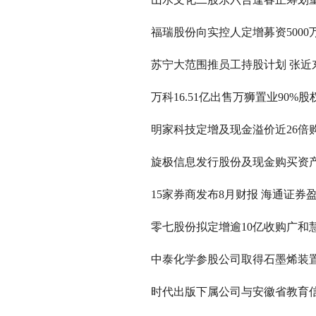
福瑞股份向实控人定增募资5000
苏宁大范围推员工持股计划 张近
万科16.51亿出售万狮置业90%股
明家科技定增及现金溢价近26倍
旋极信息发行股份及现金购买资
15家券商发布8月财报 海通证券盈
零七股份拟定增逾10亿收购广和慧
中泰化学参股公司取得石墨烯装置
时代出版下属公司与安徽省教育信