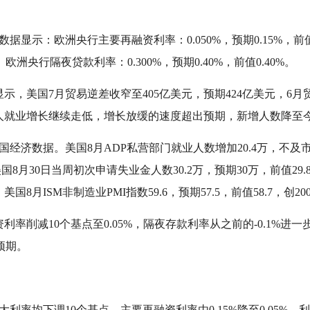
示：欧洲央行主要再融资利率：0.050%，预期0.15%，前值
1%。欧洲央行隔夜贷款利率：0.300%，预期0.40%，前值0.40%。
美国7月贸易逆差收窄至405亿美元，预期424亿美元，6月贸易
人就业增长继续走低，增长放缓的速度超出预期，新增人数降至
数据。美国8月ADP私营部门就业人数增加20.4万，不及市场
国8月30日当周初次申请失业金人数30.2万，预期30万，前值29
万。美国8月ISM非制造业PMI指数59.6，预期57.5，前值58.7，创
削减10个基点至0.05%，隔夜存款利率从之前的-0.1%进一步
场预期。
率均下调10个基点，主要再融资利率由0.15%降至0.05%，