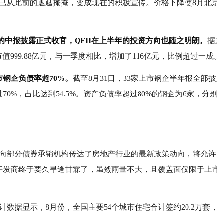
惠已从此前的遮遮掩掩，变成现在的积极宣传。价格下降使8月北
年的中报披露正式收官，QFII在上半年的投资方向也随之明朗。
据
值999.88亿元，与一季度相比，增加了116亿元，比例超过一成
市钢企负债率超70%。
截至8月31日，33家上市钢企半年报全部披
70%，占比达到54.5%。资产负债率超过80%的钢企为6家，
。
部分债券承销机构传达了房地产行业的最新政策动向，将允许
开发商终于要久旱逢甘霖了，虽然雨量不大，且覆盖面仅限于上
显示，8月份，全国主要54个城市住宅合计签约20.2万套，环