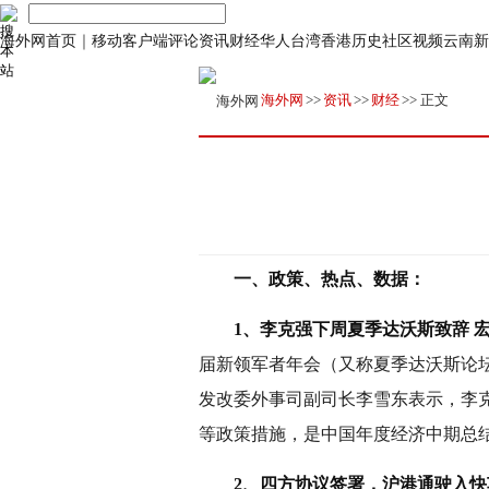
海外网首页
｜
移动客户端
评论
资讯
财经
华人
台湾
香港
历史
社区
视频
云南
新
海外网
>>
资讯
>>
财经
>> 正文
一、政策、热点、数据：
1、李克强下周夏季达沃斯致辞 
届新领军者年会（又称夏季达沃斯论坛
发改委外事司副司长李雪东表示，李
等政策措施，是中国年度经济中期总结和下
2、四方协议签署，沪港通驶入快