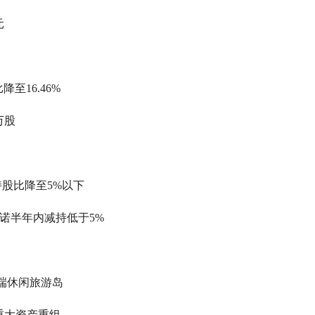
元
至16.46%
万股
持股比降至5%以下
诺半年内减持低于5%
）
端休闲旅游岛
大资产重组