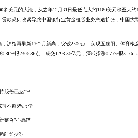
0多美元的大涨，从去年12月31日最低点大约1180美元涨至大约
。贷款规则收紧导致中国银行业黄金租赁业务急速扩张，中国大
，沪指再刷新15个月新高，突破2300点，实现五连阳。体育
%报2306.86点，成交1793.86亿元，深成指涨0.75%报8176.
）
股份已达5%
持不超5%股份
新整合”不靠谱
逾1%股份