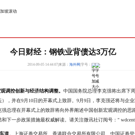
加坡
滚动
今日财经：钢铁业背债达3万亿
2014-09-05 14:44:07
|
来源：
海外网
|
字号：
宏观调控创新与经济结构调整。
中国国务院总理李克强将出席下
），并在9月10日的开幕式上致辞。9月9日，李克强还将与企业
克强总理在开幕式上的致辞将向外界阐述中国创新宏观调控的思
一步政策措施最权威解读。请关注微讯社订阅号：" wdcentur
车道
。上海证券交易所、香港联合交易所有限公司、中国证券登