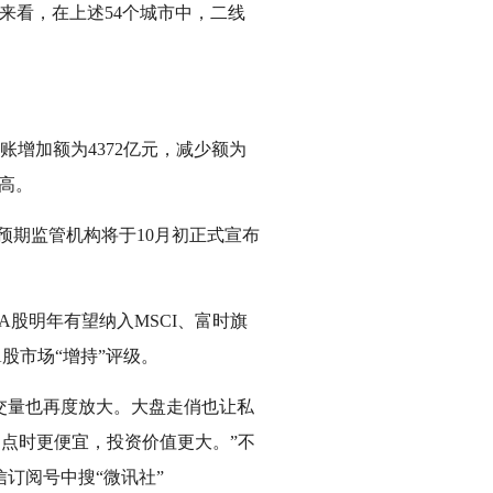
情况来看，在上述54个城市中，二线
账增加额为4372亿元，减少额为
新高。
预期监管机构将于10月初正式宣布
股明年有望纳入MSCI、富时旗
股市场“增持”评级。
成交量也再度放大。大盘走俏也让私
多点时更便宜，投资价值更大。”不
信订阅号中搜“微讯社”