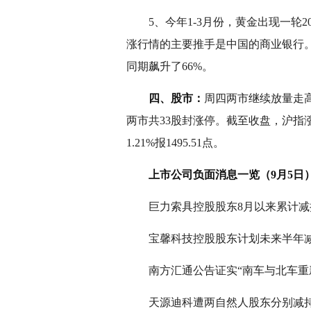
5、今年1-3月份，黄金出现一轮20
涨行情的主要推手是中国的商业银行
同期飙升了66%。
四、股市：
周四两市继续放量走高
两市共33股封涨停。截至收盘，沪指涨0.80
1.21%报1495.51点。
上市公司负面消息一览（9月5日
巨力索具控股股东8月以来累计减持
宝馨科技控股股东计划未来半年减
南方汇通公告证实“南车与北车重
天源迪科遭两自然人股东分别减持