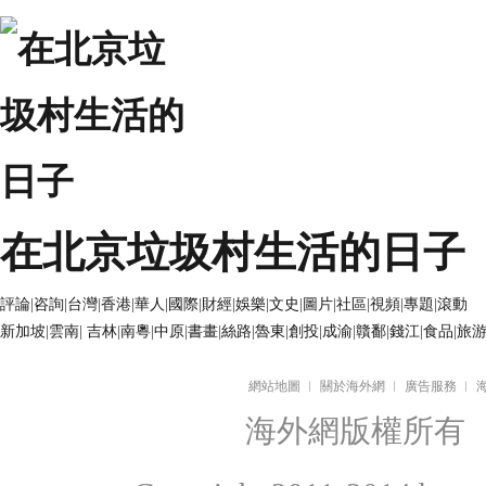
在北京垃圾村生活的日子
評論
|
咨詢
|
台灣
|
香港
|
華人
|
國際
|
財經
|
娛樂
|
文史
|
圖片
|
社區
|
視頻
|
專題
|
滾動
新加坡
|
雲南
|
吉林
|
南粵
|
中原
|
書畫
|
絲路
|
魯東
|
創投
|
成渝
|
贛鄱
|
錢江
|
食品
|
旅
網站地圖
︱
關於海外網
︱
廣告服務
︱
海外網版權所有