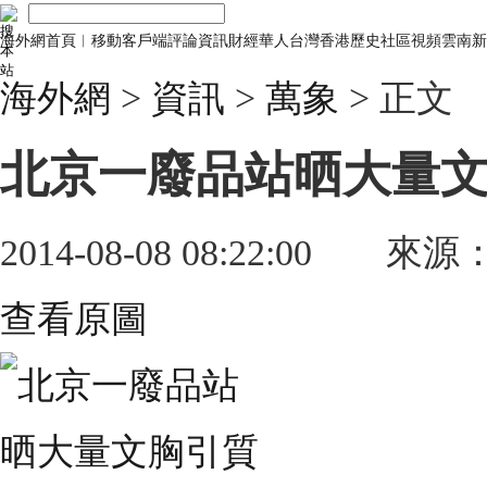
海外網首頁
︱
移動客戶端
評論
資訊
財經
華人
台灣
香港
歷史
社區
視頻
雲南
新
海外網
>
資訊
>
萬象
> 正文
北京一廢品站晒大量文
2014-08-08 08:22:00
來源
查看原圖