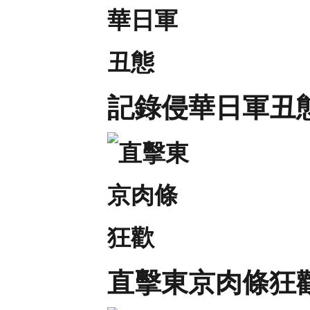
記錄侵華日軍丑
直擊東京肉條狂