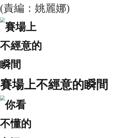
(責編：姚麗娜)
賽場上不經意的瞬間