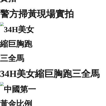
警方掃黃現場實拍
34H美女縮巨胸跑三全馬