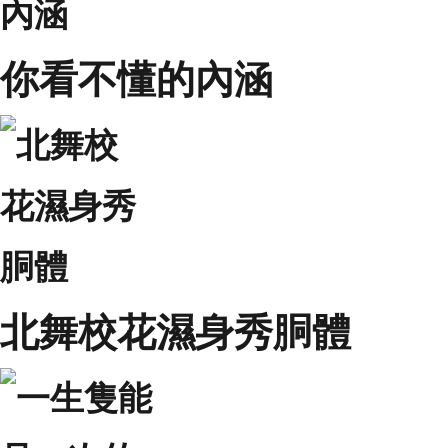
你看不懂的內涵
北舞校花濕身秀胴體