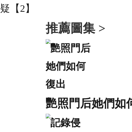
推薦圖集 >
艷照門后她們如