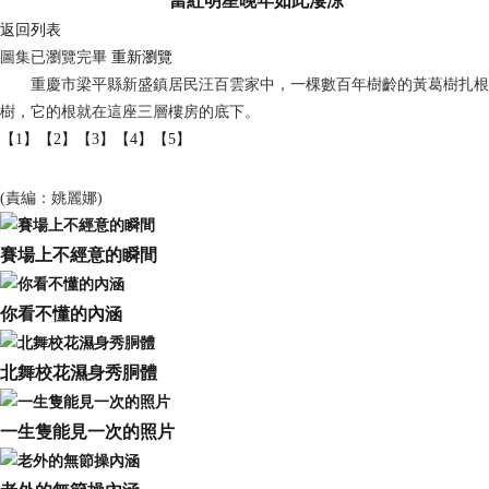
當紅明星晚年如此淒涼
返回列表
圖集已瀏覽完畢
重新瀏覽
重慶市梁平縣新盛鎮居民汪百雲家中，一棵數百年樹齡的黃葛樹扎根在
樹，它的根就在這座三層樓房的底下。
【1】
【2】
【3】
【4】
【5】
(責編：姚麗娜)
賽場上不經意的瞬間
你看不懂的內涵
北舞校花濕身秀胴體
一生隻能見一次的照片