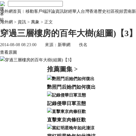
海外網首頁
︱
移動客戶端
評論
資訊
財經
華人
台灣
香港
歷史
社區
視頻
雲南
新
海外網
>
資訊
>
萬象
> 正文
穿過三層樓房的百年大樹(組圖)【3
2014-08-08 08:23:00
來源：
新華網
佚名
查看原圖
推薦圖集 >
艷照門后她們如何復出
記錄侵華日軍丑態
直擊東京肉條狂歡