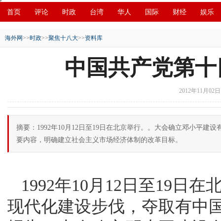
首页
评论
时政
台湾
华人
国际
财经
娱乐
创新
中原
招商
县域
环保
创投
成渝
移民
海外网
>>
时政
>>
聚焦十八大
>>
资料库
中国共产党第十
2012年11月02日1
摘要：1992年10月12日至19日在北京举行。。大会确立邓小
要内容，明确建立社会主义市场经济体制的改革目标。
1992年10月12日至19
现代化建设步伐，夺取有中