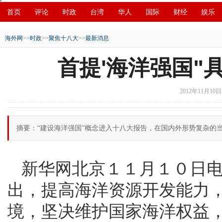
首页
评论
时政
台湾
华人
国际
财经
娱乐
创新
中原
招商
县域
环保
创投
成渝
移民
海外网
>>
时政
>>
聚焦十八大
>>
最新消息
首提'海洋强国"
2012年11月10日2
摘要：“建设海洋强国”概念进入十八大报告，在国内外形势复杂的
新华网北京１１月１０日电
出，提高海洋资源开发能力
境，坚决维护国家海洋权益