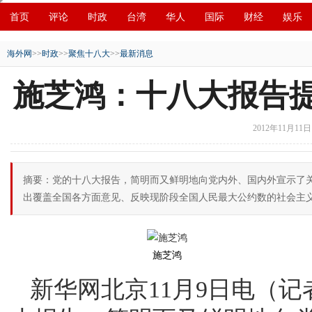
首页
评论
时政
台湾
华人
国际
财经
娱乐
创新
中原
招商
县域
环保
创投
成渝
移民
海外网
>>
时政
>>
聚焦十八大
>>
最新消息
施芝鸿：十八大报告提
2012年11月11日1
摘要：党的十八大报告，简明而又鲜明地向党内外、国内外宣示了关
出覆盖全国各方面意见、反映现阶段全国人民最大公约数的社会主
施芝鸿
新华网北京11月9日电（记