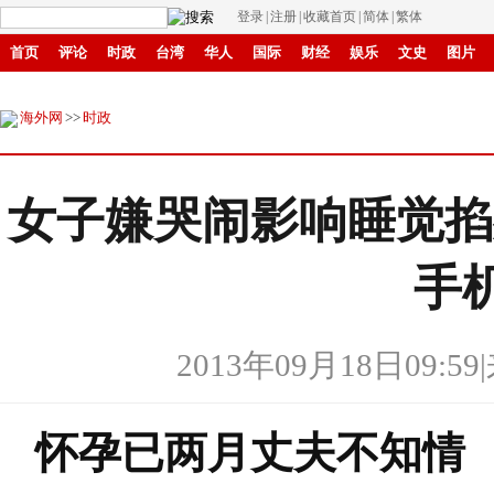
登录
|
注册
|
收藏首页
|
简体
|
繁体
首页
评论
时政
台湾
华人
国际
财经
娱乐
文史
图片
环保
县域
创投
招商
华商
创新
滚动
海外网
>>
时政
女子嫌哭闹影响睡觉掐
手
2013年09月18日09:59
|
怀孕已两月丈夫不知情