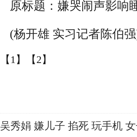
原标题：嫌哭闹声影响
(杨开雄 实习记者陈伯强
【1】
【2】
吴秀娟 嫌儿子 掐死 玩手机 