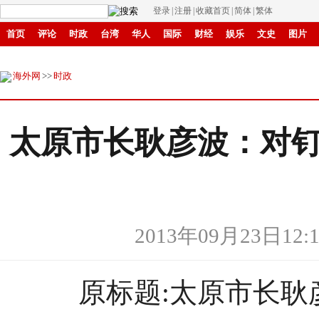
登录
|
注册
|
收藏首页
|
简体
|
繁体
首页
评论
时政
台湾
华人
国际
财经
娱乐
文史
图片
商城
环保
县域
创投
招商
华商
创新
滚动
海外网
>>
时政
太原市长耿彦波：对
2013年09月23日12:1
原标题:太原市长耿彦