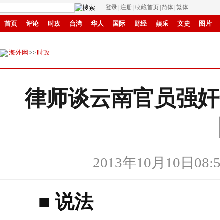
登录
|
注册
|
收藏首页
|
简体
|
繁体
首页
评论
时政
台湾
华人
国际
财经
娱乐
文史
图片
商城
环保
县域
创投
中原
招商
华商
创新
成渝
滚动
海外网
>>
时政
律师谈云南官员强奸
2013年10月10日08:5
■ 说法