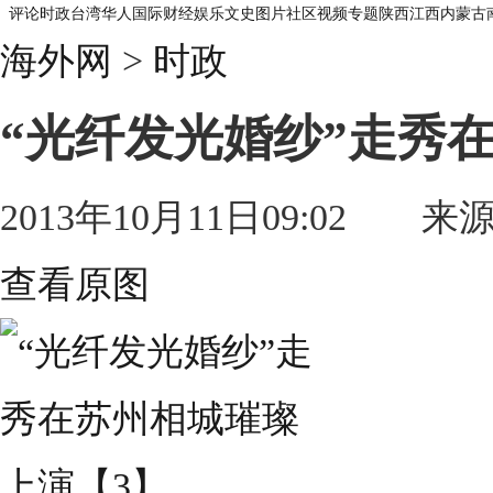
评论
时政
台湾
华人
国际
财经
娱乐
文史
图片
社区
视频
专题
陕西
江西
内蒙古
海外网
>
时政
“光纤发光婚纱”走秀
2013年10月11日09:02 来
查看原图