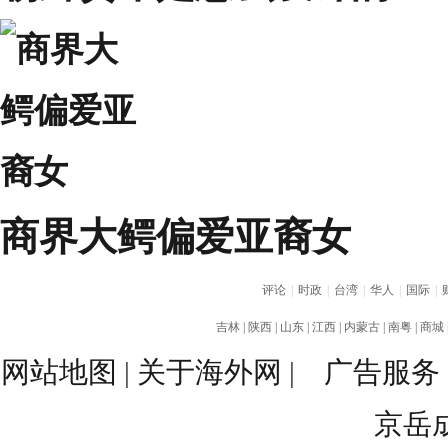
商界大鳄偏爱亚裔女
评论
|
时政
|
台湾
|
华人
|
国际
|
吉林
|
陕西
|
山东
|
江西
|
内蒙古
|
南粤
|
商城
网站地图
|
关于海外网
|
广告服务
京岳