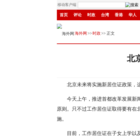
移动客户端
首页
评论
时政
台湾
香港
华人
县域
环保
创投
成渝
移民
书画
海外网
>>
时政
>> 正文
北
北京未来将实施新居住证政策，这
今天上午，推进首都改革发展新闻发
原则。只不过工作居住证取得要有在
施。
目前，工作居住证在子女上学以及