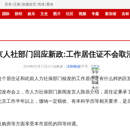
登录
|
注册
|
收藏首页
|
简体
|
繁体
国际
财经
娱乐
文史
图片
社区
视频
专题
新加坡
吉林
IP电视
华商
滚动
纸媒
京人社部门回应新政:工作居住证不会取
2014年01月17日13:34
|
来源：
法制晚报
|
字号：
个居住证和此前人力社保部门核发的工作居住证有什么样的区
布会上，市人力社保部门新闻发言人陈蓓介绍，居住证秉承了
北京工作半年以上，缴纳一定税收、有本科学历等相关要求，是
购房等方面享受本市居民的同等待遇。