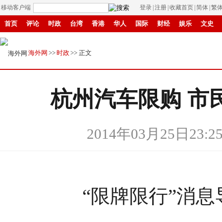
移动客户端
登录
|
注册
|
收藏首页
|
简体
|
繁
首页
评论
时政
台湾
香港
华人
国际
财经
娱乐
文史
招商
县域
环保
创投
成渝
移民
书画
IP电视
华商
纸媒
海外网
>>
时政
>> 正文
杭州汽车限购 市
2014年03月25日23:2
“限牌限行”消