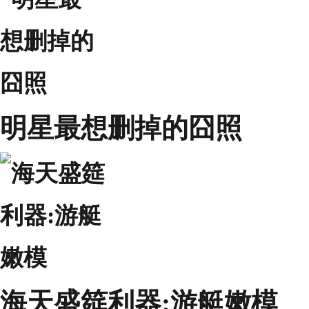
明星最想删掉的囧照
海天盛筵利器:游艇嫩模