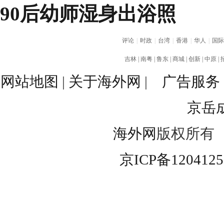
90后幼师湿身出浴照
评论
|
时政
|
台湾
|
香港
|
华人
|
国际
吉林
|
南粤
|
鲁东
|
商城
|
创新
|
中原
|
网站地图
|
关于海外网
|
广告服务
京岳
海外网
版权所有
京ICP备120412