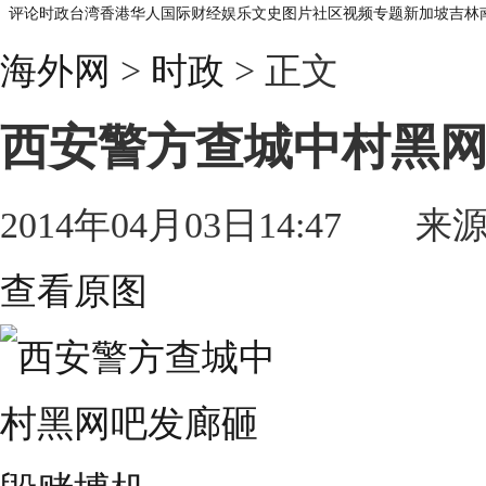
评论
时政
台湾
香港
华人
国际
财经
娱乐
文史
图片
社区
视频
专题
新加坡
吉林
海外网
>
时政
> 正文
西安警方查城中村黑
2014年04月03日14:47 来
查看原图