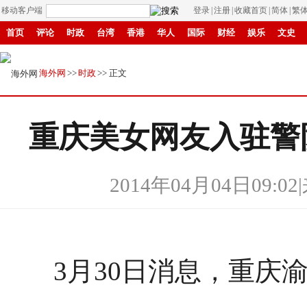
移动客户端
登录
|
注册
|
收藏首页
|
简体
|
繁
首页
评论
时政
台湾
香港
华人
国际
财经
娱乐
文史
招商
县域
环保
创投
成渝
移民
书画
IP电视
华商
纸媒
海外网
>>
时政
>> 正文
重庆美女网友入驻警
2014年04月04日09:02
|
3月30日消息，重庆渝