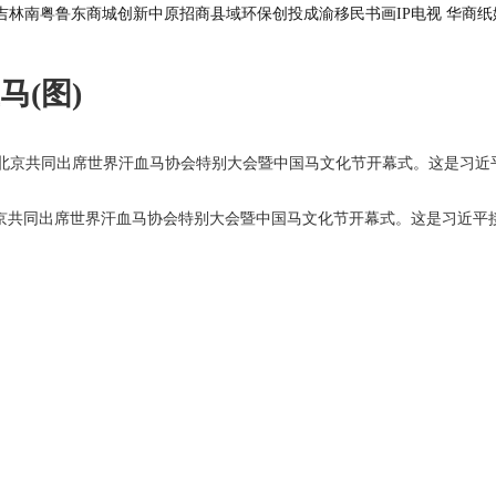
吉林
南粤
鲁东
商城
创新
中原
招商
县域
环保
创投
成渝
移民
书画
IP电视
华商
纸
(图)
京共同出席世界汗血马协会特别大会暨中国马文化节开幕式。这是习近平