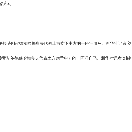
媒
滚动
接受别尔德穆哈梅多夫代表土方赠予中方的一匹汗血马。新华社记者 刘建