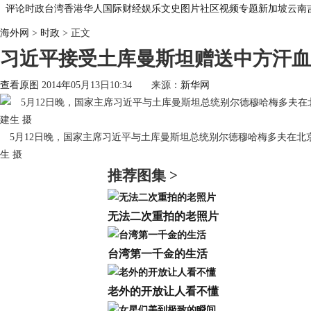
评论
时政
台湾
香港
华人
国际
财经
娱乐
文史
图片
社区
视频
专题
新加坡
云南
海外网
>
时政
> 正文
习近平接受土库曼斯坦赠送中方汗血马
查看原图
2014年05月13日10:34
来源：
新华网
5月12日晚，国家主席习近平与土库曼斯坦总统别尔德穆哈梅多夫在北
生 摄
推荐图集 >
无法二次重拍的老照片
台湾第一千金的生活
老外的开放让人看不懂