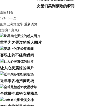
女星们美到极致的瞬间
返回列表
1
2
3
4
下一页
图集已浏览完毕
重新浏览
(责编：庞晟)
世界为之哭泣的感人图片
赛场上的不经意瞬间
让人心灵震惊的照片
近年来各地扫黄现场
全球最性感99女星榜单