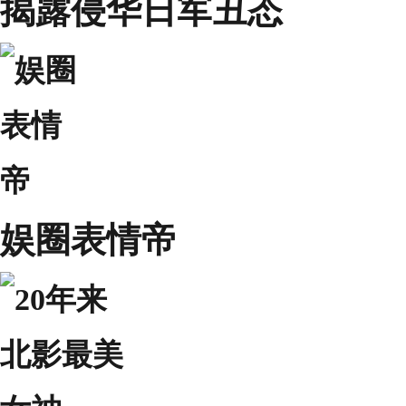
揭露侵华日军丑态
娱圈表情帝