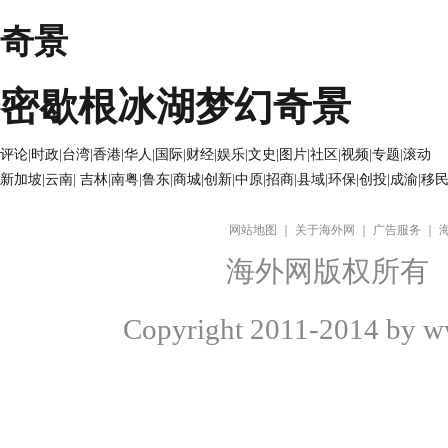
密歇根冰湖梦幻奇景
评论
|
时政
|
台湾
|
香港
|
华人
|
国际
|
财经
|
娱乐
|
文史
|
图片
|
社区
|
视频
|
专题
|
滚动
新加坡
|
云南
|
吉林
|
南粤
|
鲁东
|
商城
|
创新
|
中原
|
招商
|
县域
|
环保
|
创投
|
成渝
|
移
网站地图
｜
关于海外网
｜
广告服务
｜
海外网版权所有
Copyright
2011-2014 by ww