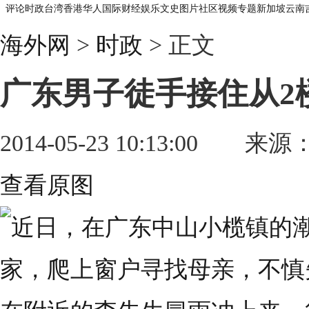
评论
时政
台湾
香港
华人
国际
财经
娱乐
文史
图片
社区
视频
专题
新加坡
云南
海外网
>
时政
> 正文
广东男子徒手接住从2
2014-05-23 10:13:00
来源
查看原图