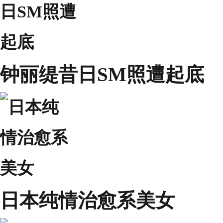
钟丽缇昔日SM照遭起底
日本纯情治愈系美女