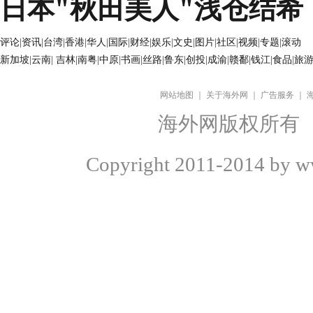
日本"秋田美人"浅仓结希
评论
|
资讯
|
台湾
|
香港
|
华人
|
国际
|
财经
|
娱乐
|
文史
|
图片
|
社区
|
视频
|
专题
|
滚动
新加坡
|
云南
|
吉林
|
南粤
|
中原
|
书画
|
丝路
|
鲁东
|
创投
|
成渝
|
赣鄱
|
钱江
|
食品
|
旅
网站地图
｜
关于海外网
｜
广告服务
｜
海外网版权所有
Copyright
2011-2014 by ww