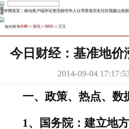
海外网首页
｜
移动客户端
评论
资讯
财经
华人
台湾
香港
历史
社区
视频
云南
新
海外网
>>
资讯
>>
财经
>> 正文
今日财经：基准地价
2014-09-04 17:17:5
一、政策、热点、数
1、国务院：建立地