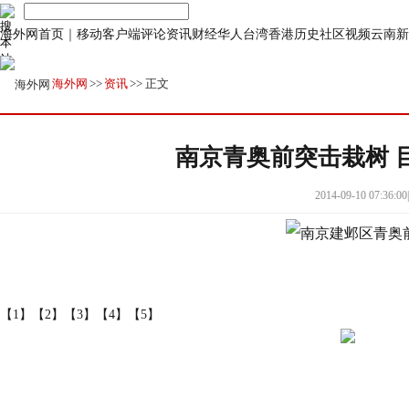
海外网首页
｜
移动客户端
评论
资讯
财经
华人
台湾
香港
历史
社区
视频
云南
新
海外网
>>
资讯
>> 正文
南京青奥前突击栽树 
2014-09-10 07:36:00
|
【1】
【2】
【3】
【4】
【5】