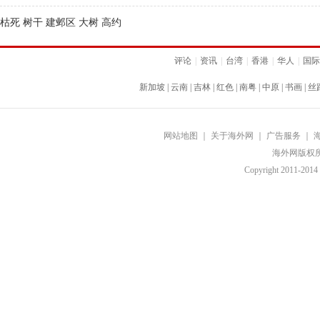
枯死 树干 建邺区 大树 高约
评论
|
资讯
|
台湾
|
香港
|
华人
|
国际
新加坡
|
云南
|
吉林
|
红色
|
南粤
|
中原
|
书画
|
丝
网站地图
｜
关于海外网
｜
广告服务
｜
海外网版权
Copyright
2011-2014 b