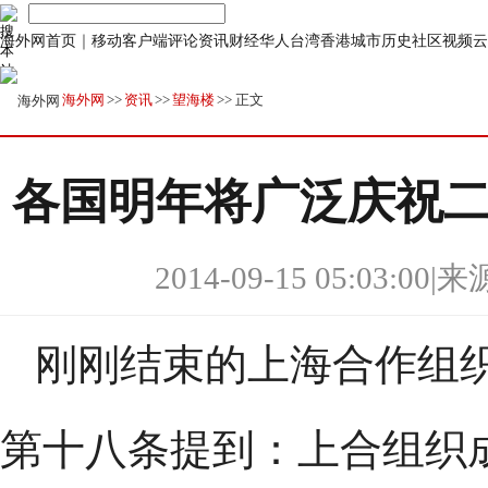
海外网首页
｜
移动客户端
评论
资讯
财经
华人
台湾
香港
城市
历史
社区
视频
云
海外网
>>
资讯
>>
望海楼
>> 正文
各国明年将广泛庆祝二
2014-09-15 05:03:00
|
来
刚刚结束的上海合作组
第十八条提到：上合组织