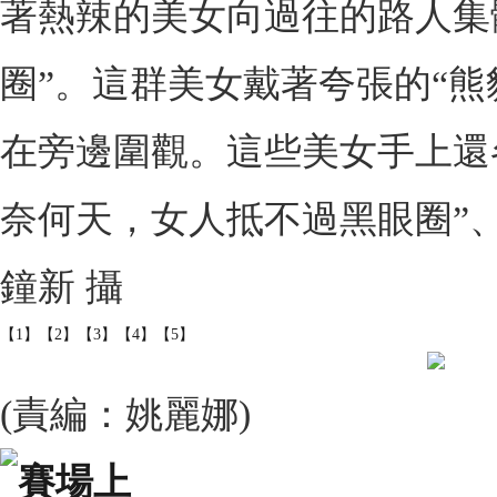
著熱辣的美女向過往的路人集
圈”。這群美女戴著夸張的“
在旁邊圍觀。這些美女手上還
奈何天，女人抵不過黑眼圈”、
鐘新 攝
【1】
【2】
【3】
【4】
【5】
(責編：姚麗娜)