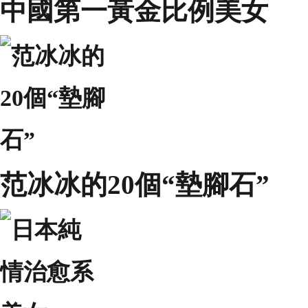
中國第一黃金比例美女
范冰冰的20個“墊腳石”