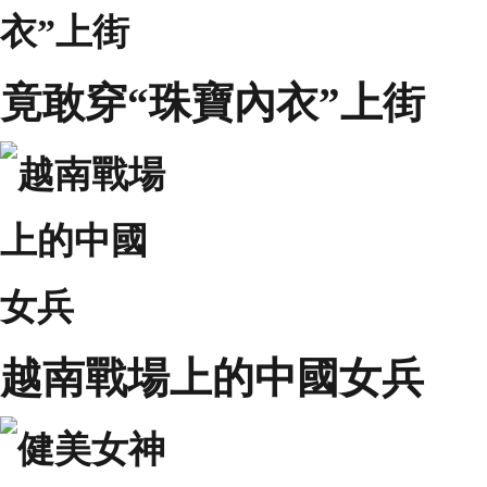
竟敢穿“珠寶內衣”上街
越南戰場上的中國女兵