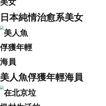
日本純情治愈系美女
美人魚俘獲年輕海員