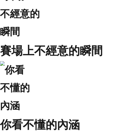
賽場上不經意的瞬間
你看不懂的內涵