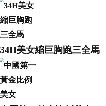
34H美女縮巨胸跑三全馬