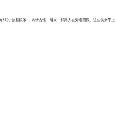
夸張的“熊貓眼罩”，表情古怪，引來一群路人在旁邊圍觀。這些美女手上