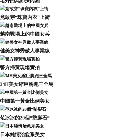
老外的無節操內涵
竟敢穿“珠寶內衣”上街
越南戰場上的中國女兵
健美女神秀傲人事業線
警方掃黃現場實拍
34H美女縮巨胸跑三全馬
中國第一黃金比例美女
范冰冰的20個“墊腳石”
日本純情治愈系美女