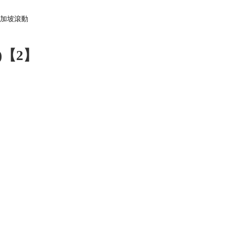
加坡
滾動
)【2】