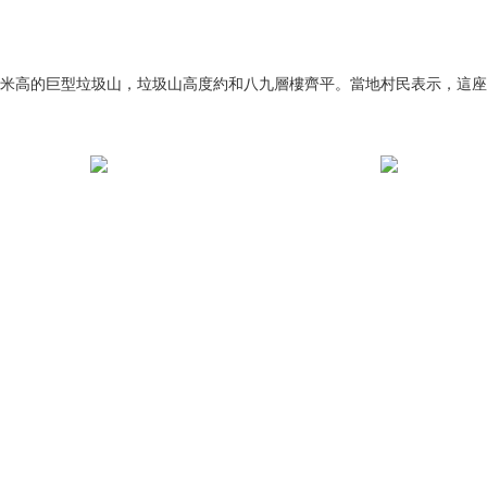
米高的巨型垃圾山，垃圾山高度約和八九層樓齊平。當地村民表示，這座