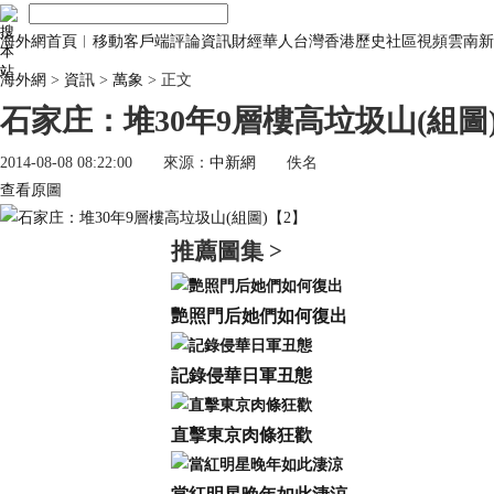
海外網首頁
︱
移動客戶端
評論
資訊
財經
華人
台灣
香港
歷史
社區
視頻
雲南
新
海外網
>
資訊
>
萬象
> 正文
石家庄：堆30年9層樓高垃圾山(組圖
2014-08-08 08:22:00
來源：
中新網
佚名
查看原圖
推薦圖集 >
艷照門后她們如何復出
記錄侵華日軍丑態
直擊東京肉條狂歡