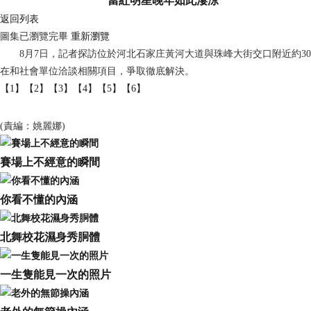
當紅明星晚年如此淒涼
返回列表
圖集已瀏覽完畢
重新瀏覽
8月7日，記者探訪位於河北石家庄黃河大道與珠峰大街交口附近約30
在和社會單位洽談相關項目，爭取徹底解決。
【1】
【2】
【3】
【4】
【5】
【6】
(責編：姚麗娜)
賽場上不經意的瞬間
你看不懂的內涵
北舞校花濕身秀胴體
一生隻能見一次的照片