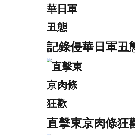
記錄侵華日軍丑
直擊東京肉條狂