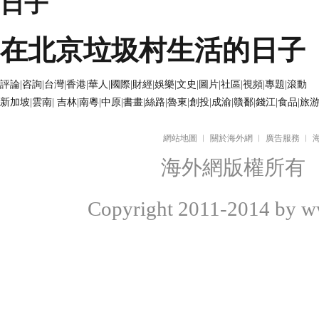
在北京垃圾村生活的日子
評論
|
咨詢
|
台灣
|
香港
|
華人
|
國際
|
財經
|
娛樂
|
文史
|
圖片
|
社區
|
視頻
|
專題
|
滾動
新加坡
|
雲南
|
吉林
|
南粵
|
中原
|
書畫
|
絲路
|
魯東
|
創投
|
成渝
|
贛鄱
|
錢江
|
食品
|
旅
網站地圖
︱
關於海外網
︱
廣告服務
︱
海外網版權所有
Copyright
2011-2014 by ww