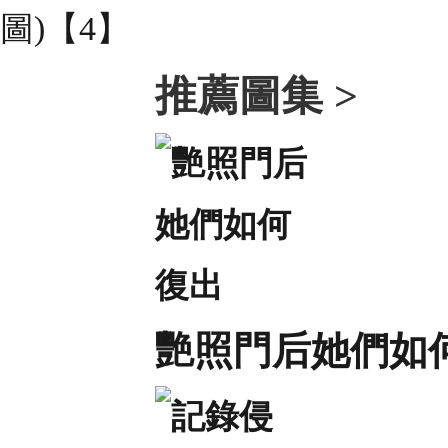
推薦圖集 >
艷照門后她們如