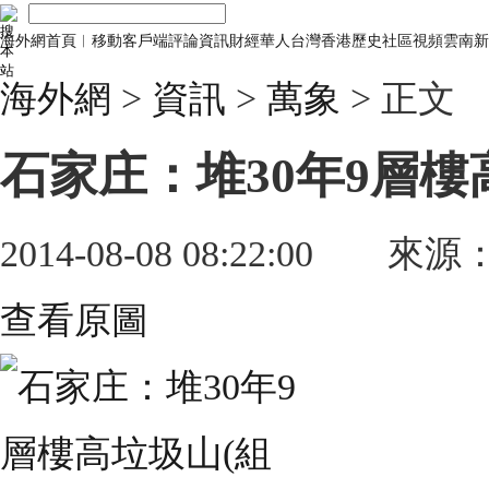
海外網首頁
︱
移動客戶端
評論
資訊
財經
華人
台灣
香港
歷史
社區
視頻
雲南
新
海外網
>
資訊
>
萬象
> 正文
石家庄：堆30年9層樓
2014-08-08 08:22:00
來源
查看原圖