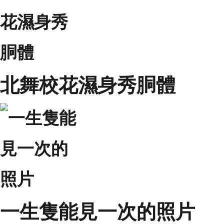
北舞校花濕身秀胴體
一生隻能見一次的照片