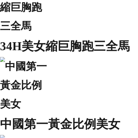
34H美女縮巨胸跑三全馬
中國第一黃金比例美女