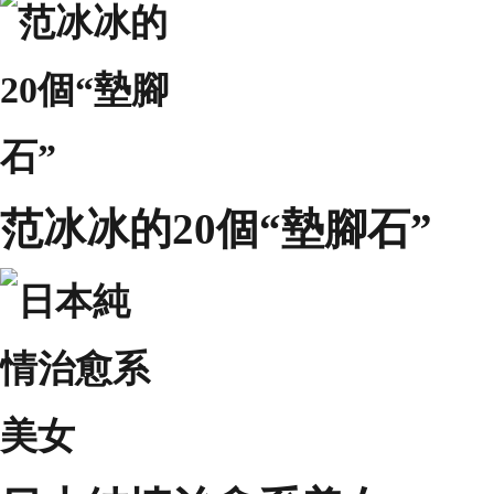
范冰冰的20個“墊腳石”