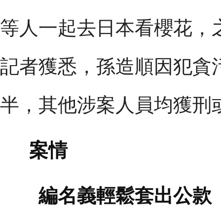
等人一起去日本看櫻花，
記者獲悉，孫造順因犯貪
半，其他涉案人員均獲刑
案情
編名義輕鬆套出公款