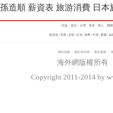
孫造順 薪資表 旅游消費 日本
評論
|
資訊
|
台灣
|
香港
|
華人
|
國際
新加坡
|
雲南
|
吉林
|
紅色
|
南粵
|
中原
|
書畫
|
絲
網站地圖
︱
關於海外網
︱
廣告服務
︱
海外網版權所有
Copyright
2011-2014 by ww