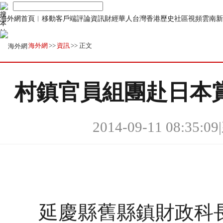
海外網首頁
︱
移動客戶端
評論
資訊
財經
華人
台灣
香港
歷史
社區
視頻
雲南
新
海外網
>>
資訊
>> 正文
村鎮官員組團赴日本
2014-09-11 08:35:09
|
延慶縣舊縣鎮財政科長