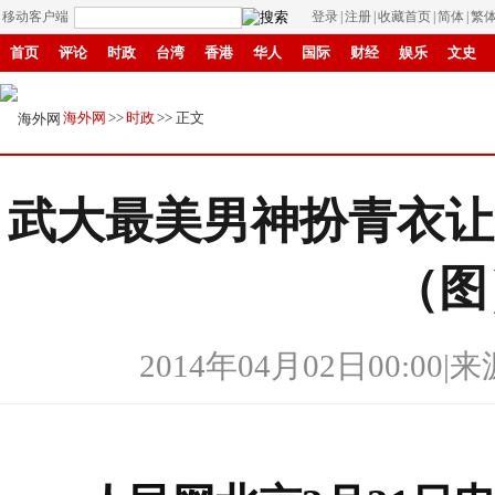
移动客户端
登录
|
注册
|
收藏首页
|
简体
|
繁
首页
评论
时政
台湾
香港
华人
国际
财经
娱乐
文史
招商
县域
环保
创投
成渝
移民
书画
IP电视
华商
纸媒
海外网
>>
时政
>> 正文
武大最美男神扮青衣让
（图
2014年04月02日00:00
|
来