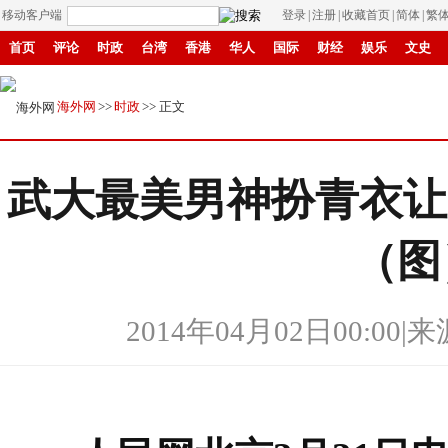
移动客户端
登录
|
注册
|
收藏首页
|
简体
|
繁
首页
评论
时政
台湾
香港
华人
国际
财经
娱乐
文史
招商
县域
环保
创投
成渝
移民
书画
IP电视
华商
纸媒
海外网
>>
时政
>> 正文
武大最美男神扮青衣让
（图
2014年04月02日00:00
|
来