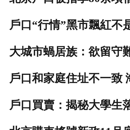
戶口“行情”黑市飄紅不
大城市蝸居族：欲留守難
戶口和家庭住址不一致 
戶口買賣：揭秘大學生