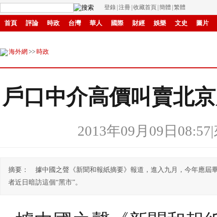
登錄
|
注冊
|
收藏首頁
|
簡體
|
繁體
首頁
評論
時政
台灣
華人
國際
財經
娛樂
文史
圖片
環保
縣域
創投
招商
華商
創新
滾動
海外網
>>
時政
戶口中介高價叫賣北京
2013年09月09日08:57
|
摘要： 據中國之聲《新聞和報紙摘要》報道，進入九月，今年應屆
者近日暗訪這個“黑市”。