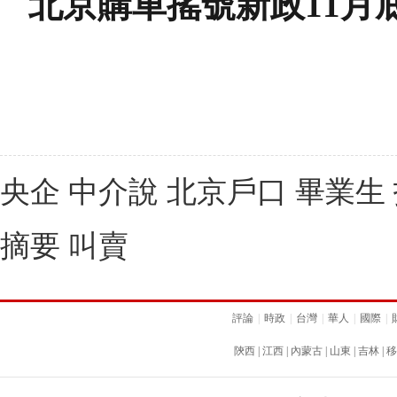
北京購車搖號新政11月底
央企 中介說 北京戶口 畢業生 
摘要 叫賣
評論
|
時政
|
台灣
|
華人
|
國際
|
陝西
|
江西
|
內蒙古
|
山東
|
吉林
|
移