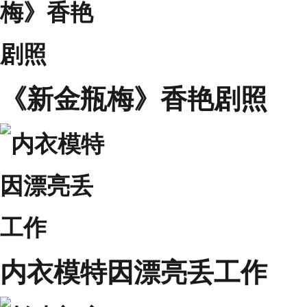
《新金瓶梅》香艳剧照
内衣模特因漂亮丢工作