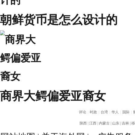
朝鲜货币是怎么设计的
商界大鳄偏爱亚裔女
评论
|
时政
|
台湾
|
华人
|
国际
|
陕西
|
江西
|
内蒙古
|
山东
|
吉林
|
移