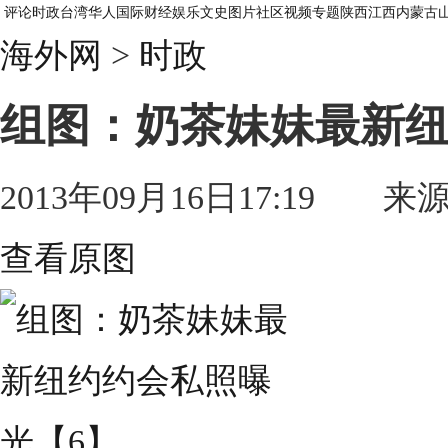
评论
时政
台湾
华人
国际
财经
娱乐
文史
图片
社区
视频
专题
陕西
江西
内蒙古
海外网
>
时政
组图：奶茶妹妹最新纽
2013年09月16日17:19 来
查看原图