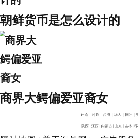
朝鲜货币是怎么设计的
商界大鳄偏爱亚裔女
评论
|
时政
|
台湾
|
华人
|
国际
|
陕西
|
江西
|
内蒙古
|
山东
|
吉林
|
移