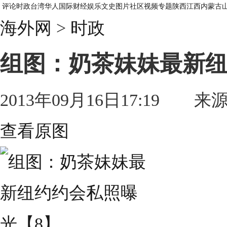
评论
时政
台湾
华人
国际
财经
娱乐
文史
图片
社区
视频
专题
陕西
江西
内蒙古
海外网
>
时政
组图：奶茶妹妹最新纽
2013年09月16日17:19 来
查看原图