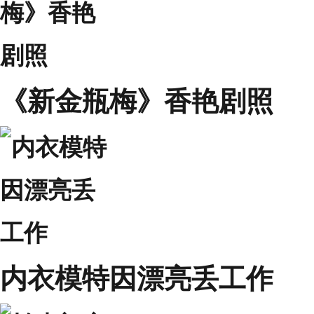
《新金瓶梅》香艳剧照
内衣模特因漂亮丢工作