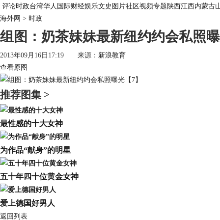
评论
时政
台湾
华人
国际
财经
娱乐
文史
图片
社区
视频
专题
陕西
江西
内蒙古
海外网
>
时政
组图：奶茶妹妹最新纽约约会私照曝
2013年09月16日17:19 来源：
新浪教育
查看原图
推荐图集 >
最性感的十大女神
为作品“献身”的明星
五十年四十位黄金女神
爱上德国好男人
返回列表