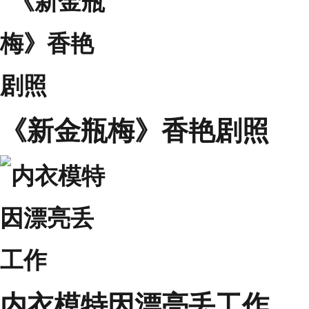
《新金瓶梅》香艳剧照
内衣模特因漂亮丢工作