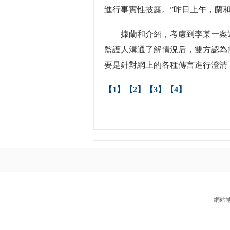
進行事實性披露。”昨日上午，蘭
據蘭和介紹，考慮到李某一案還
監護人溝通了解情況后，雙方認為
要是針對網上的各種傳言進行澄清
【1】
【2】
【3】
【4】
網站