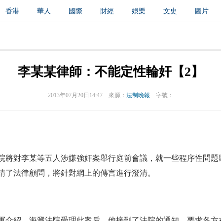
香港
華人
國際
財經
娛樂
文史
圖片
創新
中原
招商
縣域
環保
創投
成渝
紙媒
滾動
李某某律師：不能定性輪奸【2】
2013年07月20日14:47
來源：
法制晚報
字號：
將對李某等五人涉嫌強奸案舉行庭前會議，就一些程序性問題
請了法律顧問，將針對網上的傳言進行澄清。
紹，海澱法院受理此案后，他接到了法院的通知，要求各方在7