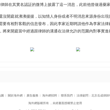
和律師在其實名認証的微博上披露了這一消息，此前他曾做過藥
沒開庭就沸沸揚揚，以知情人身份或者不明消息來源身份出現
需要有相對客觀的信息發布，因此李家近期聘請他作為李家法律
，將來開庭當中經過跟律師的溝通在法律允許的范圍內對事實進
地圖
︱
關於海外網
︱
廣告服務
︱
海外網招聘
︱
聯系我們
︱
法律顧問：北京岳成律師
海外網版權所有 ，未經書面授權禁止使用