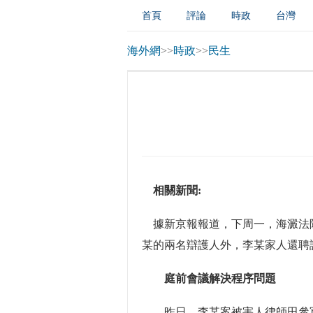
首頁
評論
時政
台灣
吉林
南粵
魯東
商城
海外網
>>
時政
>>
民生
相關新聞:
據新京報報道，下周一，海澱法院
某的兩名辯護人外，李某家人還聘
庭前會議解決程序問題
昨日，李某案被害人律師田參軍介