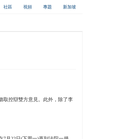
社區
視頻
專題
新加坡
移民
書畫
IP電視
華商
聽取控辯雙方意見。此外，除了李
月22日(下周一)再到法院一趟，